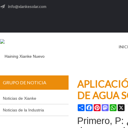
info@xiankesolar.com
INIC
APLICACI
GRUPO DE NOTICIA
DE AGUA 
Noticias de Xianke
Share
Facebook
Pinterest
Mastodon
What
X
Noticias de la Industria
Primero, P: 