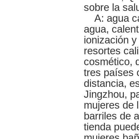
sobre la sal
A: agua cali
agua, calent
ionización 
resortes cal
cosmético, d
tres países 
distancia, e
Jingzhou, p
mujeres de 
barriles de 
tienda puede
mujeres bañ