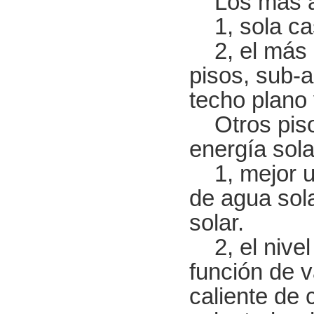
Los más ade
1, sola cas
2, el más al
pisos, sub-a
techo plano 
Otros pisos 
energía solar
1, mejor us
de agua sola
solar.
2, el nivel 
función de v
caliente de 