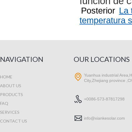
función de c
Posterior
La 
temperatura s
NAVIGATION
OUR LOCATIONS
Yuanhua industrial Area,H
HOME
City,Zhejiang province ,C
ABOUT US
PRODUCTS
+0086-573-87817298
FAQ
SERVICES
info@xiankesolar.com
CONTACT US