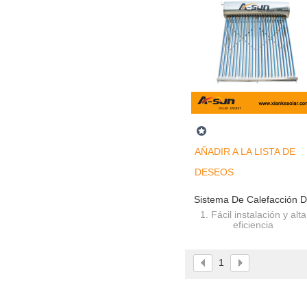
AÑADIR A LA LISTA DE
DESEOS
Sistema De Calefacción 
Agua Solar Activo De
1. Fácil instalación y alta
eficiencia
Circulación Natural Sin
2.Flat techo y techo de l
Presiónr
pendiente están disponibl
1