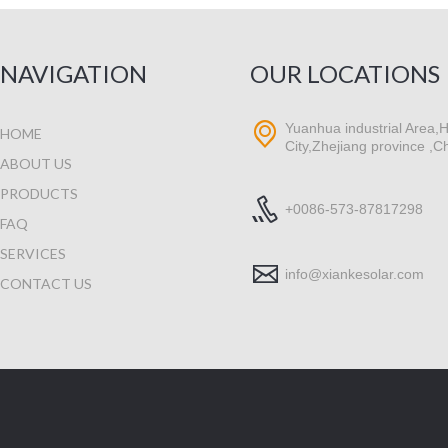
NAVIGATION
OUR LOCATIONS
Yuanhua industrial Area,H
HOME
City,Zhejiang province ,C
ABOUT US
PRODUCTS
+0086-573-87817298
FAQ
SERVICES
info@xiankesolar.com
CONTACT US