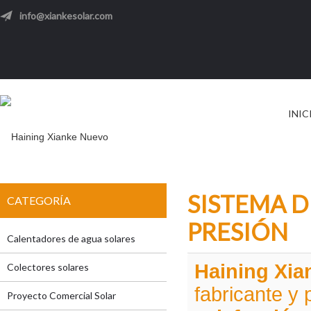
info@xiankesolar.com
INIC
SISTEMA D
CATEGORÍA
PRESIÓN
Calentadores de agua solares
Haining Xia
Colectores solares
fabricante y
Proyecto Comercial Solar