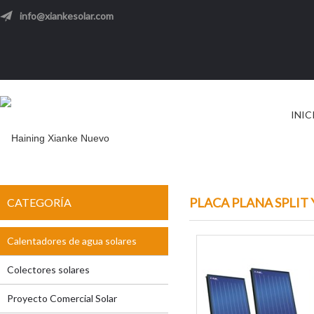
info@xiankesolar.com
INIC
PLACA PLANA SPLIT
CATEGORÍA
Calentadores de agua solares
Colectores solares
Proyecto Comercial Solar