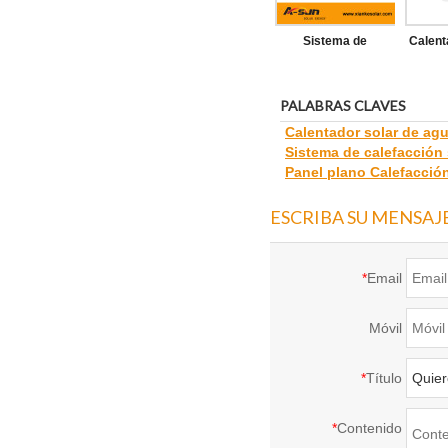
Sistema de
Calent
calentador de agua
agua si
solar de acero
a
PALABRAS CLAVES
Calentador solar de ag
inoxidable pre-
Sistema de calefacción 
calentado sin
Panel plano Calefacción
presurizar
ESCRIBA SU MENSAJ
*
Email
Móvil
*
Título
*
Contenido