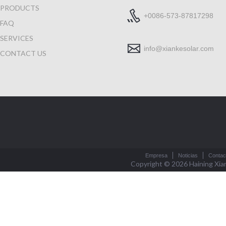
PRODUCTS
+0086-573-87817298
FAQ
SERVICES
info@xiankesolar.com
CONTACT US
Empresa
Noticias
Contac
Copyright © 2026
Haining Xia