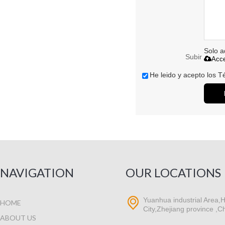
Solo a
Subir
Acce
He leido y acepto los T
NAVIGATION
OUR LOCATIONS
Yuanhua industrial Area,H
HOME
City,Zhejiang province ,C
ABOUT US